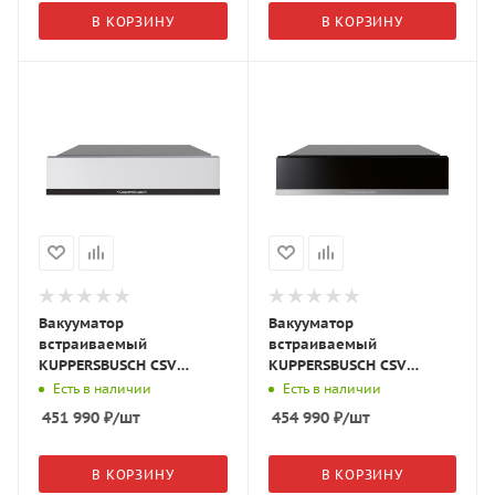
В КОРЗИНУ
В КОРЗИНУ
Вакууматор
Вакууматор
встраиваемый
встраиваемый
KUPPERSBUSCH CSV
KUPPERSBUSCH CSV
6800.0 W5 белое
6800.0 S3 чёрное
Есть в наличии
Есть в наличии
стекло/Black Velvet
стекло/Silver Chrome
451 990
₽
/шт
454 990
₽
/шт
В КОРЗИНУ
В КОРЗИНУ