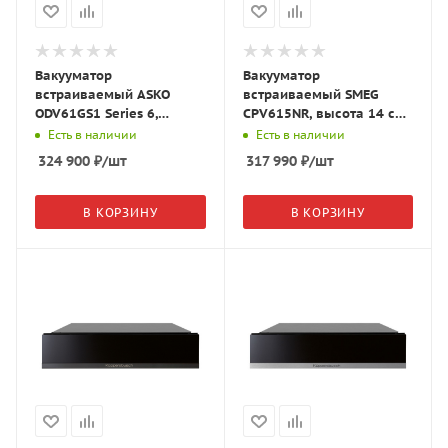
Вакууматор
Вакууматор
встраиваемый ASKO
встраиваемый SMEG
ODV61GS1 Series 6,
CPV615NR, высота 14 см,
графит, 745482
открывание PUSH,
Есть в наличии
Есть в наличии
медный профиль, чёрное
324 900
₽
/шт
317 990
₽
/шт
стекло
В КОРЗИНУ
В КОРЗИНУ