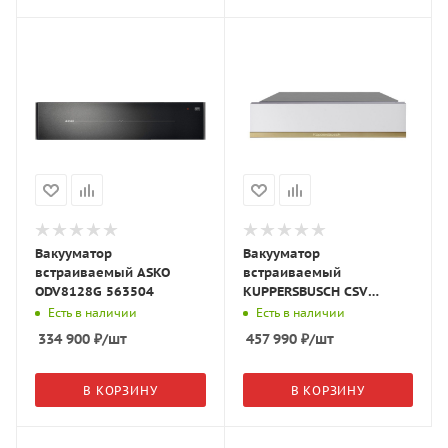
Вакууматор
Вакууматор
встраиваемый ASKO
встраиваемый
ODV8128G 563504
KUPPERSBUSCH CSV
6800.0 W4 белое
Есть в наличии
Есть в наличии
стекло/Gold
334 900
₽
/шт
457 990
₽
/шт
В КОРЗИНУ
В КОРЗИНУ