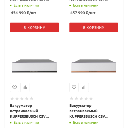
6800.0 W3 белое
6800.0 S4 чёрное
Есть в наличии
Есть в наличии
стекло/Silver Chrome
стекло/Gold
454 990
₽
/шт
457 990
₽
/шт
В КОРЗИНУ
В КОРЗИНУ
Вакууматор
Вакууматор
встраиваемый
встраиваемый
KUPPERSBUSCH CSV
KUPPERSBUSCH CSV
6800.0 W2 белое
6800.0 W7 белое
Есть в наличии
Есть в наличии
стекло/Black Chrome
стекло/Copper