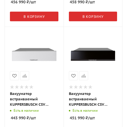
456 990
₽
/шт
458 990
₽
/шт
В КОРЗИНУ
В КОРЗИНУ
Вакууматор
Вакууматор
встраиваемый
встраиваемый
KUPPERSBUSCH CSV
KUPPERSBUSCH CSV
6800.0 W белое стекло
6800.0 S5 чёрное
Есть в наличии
Есть в наличии
стекло/Black Velvet
443 990
₽
/шт
451 990
₽
/шт