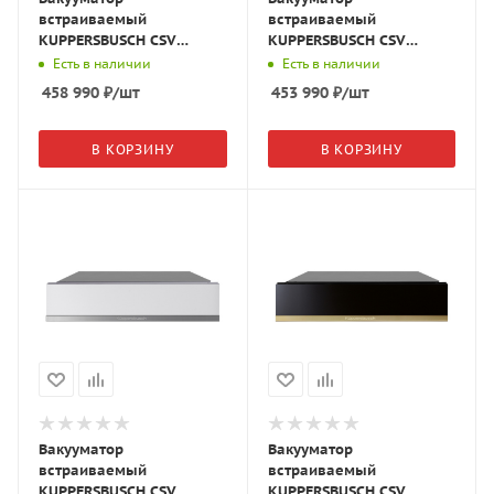
встраиваемый
встраиваемый
KUPPERSBUSCH CSV
KUPPERSBUSCH CSV
6800.0 S7 чёрное
6800.0 W1 белое
Есть в наличии
Есть в наличии
стекло/Copper
стекло/Stainless Steel
458 990
₽
/шт
453 990
₽
/шт
В КОРЗИНУ
В КОРЗИНУ
Вакууматор
Вакууматор
встраиваемый
встраиваемый
KUPPERSBUSCH CSV
KUPPERSBUSCH CSV