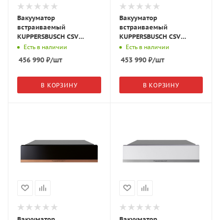
Вакууматор
Вакууматор
встраиваемый
встраиваемый
KUPPERSBUSCH CSV
KUPPERSBUSCH CSV
6800.0 S2 чёрное
6800.0 S1 чёрное
Есть в наличии
Есть в наличии
стекло/Black Chrome
стекло/Stainless Steel
456 990
₽
/шт
453 990
₽
/шт
В КОРЗИНУ
В КОРЗИНУ
Вакууматор
Вакууматор