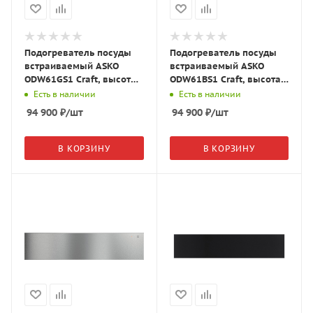
Подогреватель посуды
Подогреватель посуды
встраиваемый ASKO
встраиваемый ASKO
ODW61GS1 Craft, высота
ODW61BS1 Craft, высота
14 см, графит, 746756
14 см, Black Steel, 746757
Есть в наличии
Есть в наличии
94 900
₽
/шт
94 900
₽
/шт
В КОРЗИНУ
В КОРЗИНУ