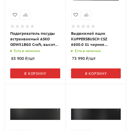
Подогреватель посуды
Выдвижной ящик
встраиваемый ASKO
KUPPERSBUSCH CSZ
ODW51BG0 Craft, высота
6800.0 S1 черное
14 см, чёрное стекло,
стекло/Stainless Steel
Есть в наличии
Есть в наличии
745168
83 900
₽
/шт
73 990
₽
/шт
В КОРЗИНУ
В КОРЗИНУ