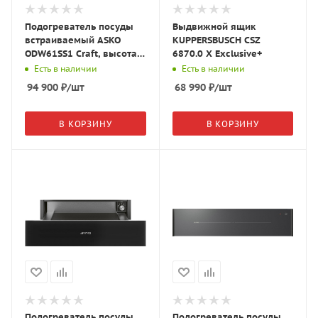
Подогреватель посуды
Выдвижной ящик
встраиваемый ASKO
KUPPERSBUSCH CSZ
ODW61SS1 Craft, высота
6870.0 X Exclusive+
14 см, нержавеющая
Есть в наличии
Есть в наличии
сталь, 746755
94 900
₽
/шт
68 990
₽
/шт
В КОРЗИНУ
В КОРЗИНУ
Подогреватель посуды
Подогреватель посуды