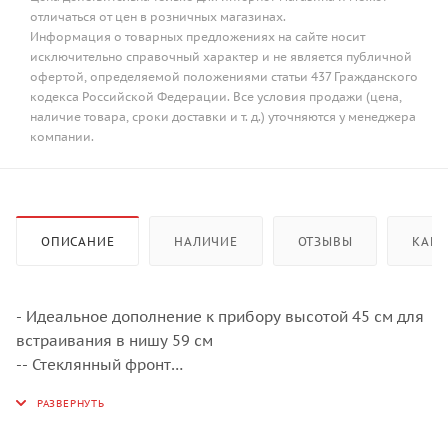
отличаться от цен в розничных магазинах.
Информация о товарных предложениях на сайте носит
исключительно справочный характер и не является публичной
офертой, определяемой положениями статьи 437 Гражданского
кодекса Российской Федерации. Все условия продажи (цена,
наличие товара, сроки доставки и т. д.) уточняются у менеджера
компании.
ОПИСАНИЕ
НАЛИЧИЕ
ОТЗЫВЫ
КАК 
- Идеальное дополнение к прибору высотой 45 см для
встраивания в нишу 59 см
-- Стеклянный фронт
-- Возможность заказа прибора без стеклянного
фронта для использования с мебельным фасадом
-- Электронная система управления с сенсорными