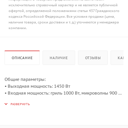
исключительно справочный характер и не является публичной
офертой, определяемой положениями статьи 437 Гражданского
кодекса Российской Федерации. Все условия продажи (цена,
наличие товара, сроки доставки и т. д.) уточняются у менеджера
компании.
ОПИСАНИЕ
НАЛИЧИЕ
ОТЗЫВЫ
КАК 
Общие параметры:
• Выходная мощность: 1450 Вт
• Входная мощность: гриль 1000 Вт, микроволны 900 Вт
• Открытие сенсорной кнопкой
• Электронный дисплей, оранжевые символы
• Сенсорное управление
• Таймер на 95 минут
• Быстрый старт