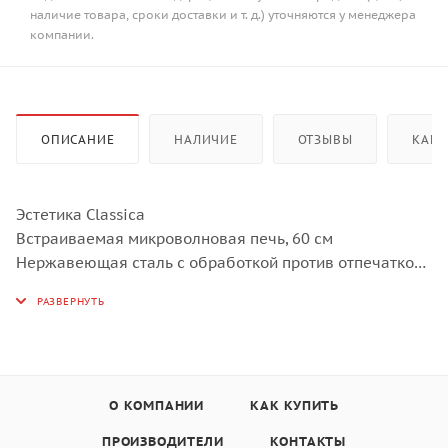
наличие товара, сроки доставки и т. д.) уточняются у менеджера
компании.
ОПИСАНИЕ
НАЛИЧИЕ
ОТЗЫВЫ
КАК 
Эстетика Classica
Встраиваемая микроволновая печь, 60 см
Нержавеющая сталь с обработкой против отпечатков
пальцев
Черное стекло Eclipse
2 LЕD-дисплея
Поворотные переключатели
4 функции приготовления
Дополнительные функции:
О КОМПАНИИ
КАК КУПИТЬ
размораживание по времени, размораживание по
ПРОИЗВОДИТЕЛИ
КОНТАКТЫ