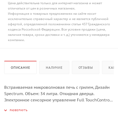
Цена действительна только для интернет-магазина и может
отличаться от цен в розничных магазинах.
Информация о товарных предложениях на сайте носит
исключительно справочный характер и не является публичной
офертой, определяемой положениями статьи 437 Гражданского
кодекса Российской Федерации. Все условия продажи (цена,
наличие товара, сроки доставки и т. д.) уточняются у менеджера
компании.
ОПИСАНИЕ
НАЛИЧИЕ
ОТЗЫВЫ
КАК 
Встраиваемая микроволновая печь с грилем, Дизайн
Spectrum. Объем: 34 литра. Откидная дверца.
Электронное сенсорное управление Full TouchControl.
LЕD дисплей белого цвета Cold White. Максимальная
мощность микроволн - 900 Вт. 5 уровней мощности