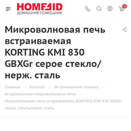
0
Микроволновая печь
встраиваемая
KORTING KMI 830
GBXGr серое стекло/
нерж. сталь
—
—
—
Главная
Каталог
Встраиваемая техника
—
Встраиваемые микроволновые печи
Микроволновая печь встраиваемая KORTING KMI 830 GBXGr
серое стекло/нерж. сталь