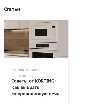
микроволн. Гриль, мощностью 1100 Вт.
Комбинированные режимы (СВЧ+гриль). 8
Статьи
автоматические программ. Функции разморозки по
весу и по времени. Функция быстрого старта.
Многоступенчатый режим. Внутреннее освещение.
Рабочая камера из нержавеющей стали. Диаметр
поворотного стола - 34,5 см. Мощность подключения:
1,45 кВт. Цвет прибора: серое стекло. Ручка и вставки
из нержавеющей стали. Размеры (ШхГхВ):
596x456х382, мм. Страна производства: Китай
ОБЗОРЫ ТОВАРОВ
—
20.05.2026
Советы от KÖRTING:
Как выбрать
микроволновую печь