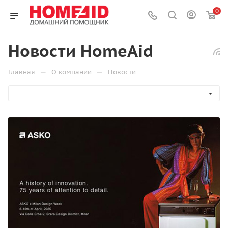
0
Новости HomeAid
—
—
Главная
О компании
Новости