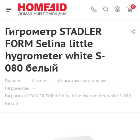
0
Гигрометр STADLER
FORM Selina little
hygrometer white S-
080 белый
—
—
—
Главная
Каталог
Климатическая техника
—
Гигрометры
Гигрометр STADLER FORM Selina little hygrometer white S-080
белый