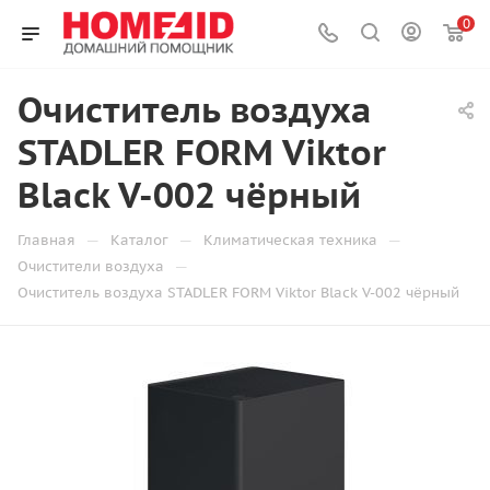
0
Очиститель воздуха
STADLER FORM Viktor
Black V-002 чёрный
—
—
—
Главная
Каталог
Климатическая техника
—
Очистители воздуха
Очиститель воздуха STADLER FORM Viktor Black V-002 чёрный