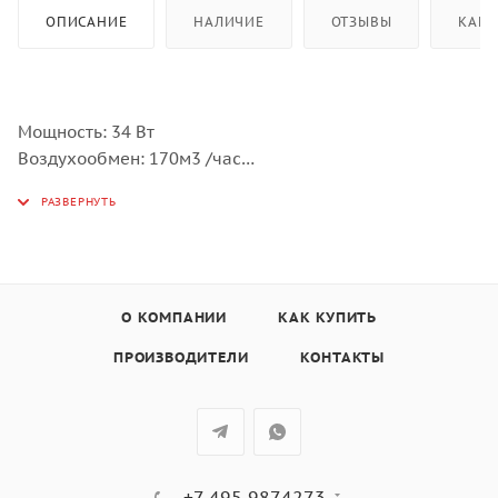
ОПИСАНИЕ
НАЛИЧИЕ
ОТЗЫВЫ
КАК 
Мощность: 34 Вт
Воздухообмен: 170м3 /час
Многоступенчатая система
фильтрации HPP Filter System™
Предварительный фильтр
Угольный фильтр
Степень очистки 99,99%
О КОМПАНИИ
КАК КУПИТЬ
Ночной режим
Емкость для ароматизатора
ПРОИЗВОДИТЕЛИ
КОНТАКТЫ
Материал корпуса: пластик
Цвет: чёрный
+7 495 9874273