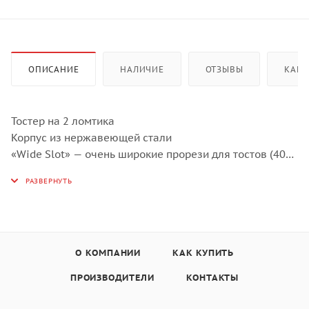
ОПИСАНИЕ
НАЛИЧИЕ
ОТЗЫВЫ
КАК 
Тостер на 2 ломтика
Корпус из нержавеющей стали
«Wide Slot» — очень широкие прорези для тостов (40
мм)
Сенсорные кнопки управления
Насадка для булочки (съемная)
Функция разморозки/подогрева/быстрой
остановки/(подсвечивается синим цветом)
7 уровней подрумянивания
О КОМПАНИИ
КАК КУПИТЬ
Функция центрирования для равномерного
ПРОИЗВОДИТЕЛИ
КОНТАКТЫ
поджаривания
Автоматическое и ручное отключение