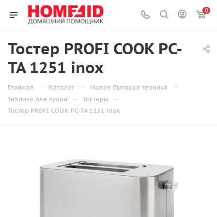
0
Тостер PROFI COOK PC-
TA 1251 inox
—
—
—
Главная
Каталог
Малая бытовая техника
—
—
Техника для кухни
Тостеры
Тостер PROFI COOK PC-TA 1251 inox