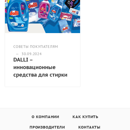
предотвращают шероховатость и разрушение
чувствительных волокон;
— подтвержден дерматологами.
— эффективно удаляет пятна и неприятный запах
даже при низкой температуре
— температурный режим 20-95 градусов.
Способ применения: Ручная и машинная стирка
СОВЕТЫ ПОКУПАТЕЛЯМ
Производитель: DALLI-WERKE GmbH & Co. KG, Германия
—
30.09.2024
DALLI –
Объем: 1,1л/1,35л
инновационные
Количество стирок: 20/18
Срок годности: 36 месяцев
средства для стирки
О КОМПАНИИ
КАК КУПИТЬ
ПРОИЗВОДИТЕЛИ
КОНТАКТЫ