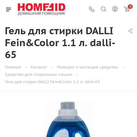
0
Гель для стирки DALLI
Fein&Color 1.1 л. dalli-
65
—
—
—
Главная
Каталог
Моющие и чистящие средства
—
Средства для стиральных машин
Гель для стирки DALLI Fein&Color 1.1 л. dalli-65