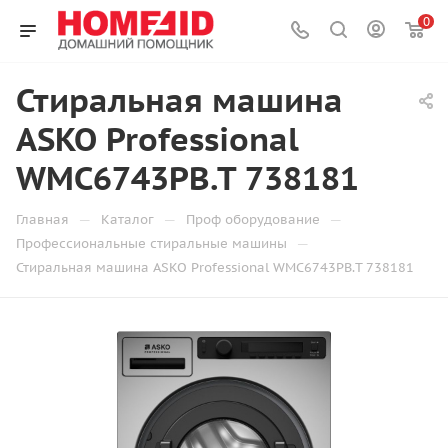
0
Стиральная машина
ASKO Professional
WMC6743PB.T 738181
—
—
—
Главная
Каталог
Проф оборудование
—
Профессиональные стиральные машины
Стиральная машина ASKO Professional WMC6743PB.T 738181