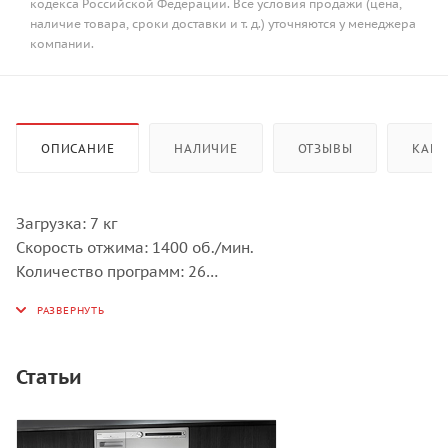
кодекса Российской Федерации. Все условия продажи (цена,
наличие товара, сроки доставки и т. д.) уточняются у менеджера
компании.
ОПИСАНИЕ
НАЛИЧИЕ
ОТЗЫВЫ
КАК 
Загрузка: 7 кг
Скорость отжима: 1400 об./мин.
Количество программ: 26
Установка: Отдельностоящий прибор
Дизайн-линия: Professional
Цвет: Титан
Статьи
Стандартные программы:
Гипоаллергенная хлопок 60°С
Allergycotton 90ºC