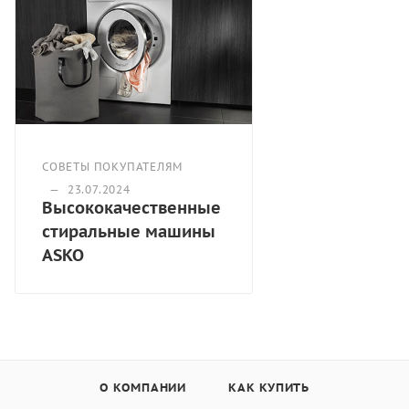
Allergysynthetics 60ºC
Drumcleaning
Allergysynthetics 40ºC
Eco 40-60 °C
Интенсивная 90°С
Интенсивная 60°С
Белое 90°С
Белое/Цветное 60°С
СОВЕТЫ ПОКУПАТЕЛЯМ
Белое/Цветное 40°С
—
23.07.2024
Высококачественные
Быстрая стирка 60°С
стиральные машины
Быстрая стирка 40°С
ASKO
White/colour 20 °C
Синтетика 40°С
Drain
Spin
Полоскание
Шерсть/Ручная 30°С
МОП 60°С
О КОМПАНИИ
КАК КУПИТЬ
МОП 90°С