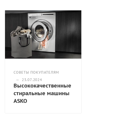
Стандартные программы:
Гипоаллергенная хлопок 60°С
Allergycotton 90ºC
Allergysynthetics 60ºC
Drumcleaning
Allergysynthetics 40ºC
Eco 40-60 °C
Интенсивная 90°С
Интенсивная 60°С
Белое 90°С
Белое/Цветное 60°С
СОВЕТЫ ПОКУПАТЕЛЯМ
Белое/Цветное 40°С
—
23.07.2024
Высококачественные
Быстрая стирка 60°С
стиральные машины
Быстрая стирка 40°С
ASKO
White/colour 20 °C
Синтетика 40°С
Drain
Spin
Полоскание