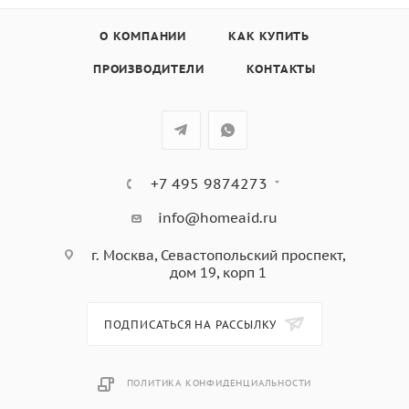
Шерсть/Ручная 30°С
МОП 60°С
О КОМПАНИИ
КАК КУПИТЬ
МОП 90°С
ПРОИЗВОДИТЕЛИ
КОНТАКТЫ
Microfibre 40ºC
Микрофибра 60°С
Дезинфекция 60°С
Дезинфекция 40°С
Дезинфекция 90°С
+7 495 9874273
info@homeaid.ru
г. Москва, Севастопольский проспект,
дом 19, корп 1
ПОДПИСАТЬСЯ НА РАССЫЛКУ
ПОЛИТИКА КОНФИДЕНЦИАЛЬНОСТИ