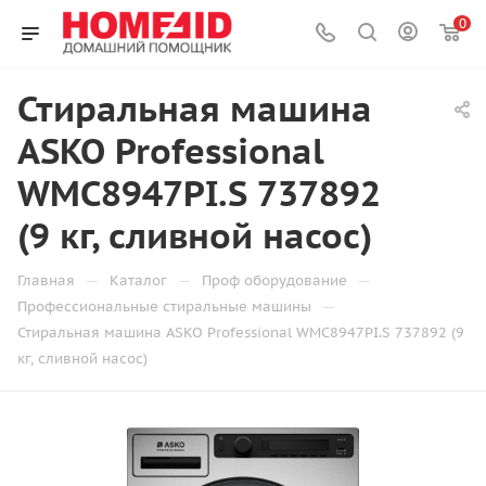
0
Стиральная машина
ASKO Professional
WMC8947PI.S 737892
(9 кг, сливной насос)
—
—
—
Главная
Каталог
Проф оборудование
—
Профессиональные стиральные машины
Стиральная машина ASKO Professional WMC8947PI.S 737892 (9
кг, сливной насос)