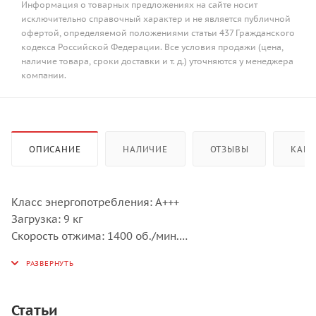
Информация о товарных предложениях на сайте носит
исключительно справочный характер и не является публичной
офертой, определяемой положениями статьи 437 Гражданского
кодекса Российской Федерации. Все условия продажи (цена,
наличие товара, сроки доставки и т. д.) уточняются у менеджера
компании.
ОПИСАНИЕ
НАЛИЧИЕ
ОТЗЫВЫ
КАК 
Класс энергопотребления: A+++
Загрузка: 9 кг
Скорость отжима: 1400 об./мин.
Количество программ: 25
Установка: Отдельностоящий прибор
Дизайн-линия: Professional
Цвет: Нержавеющая сталь
Статьи