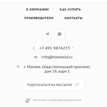
Шерсть/Ручная 30°С
МОП 60°С
О КОМПАНИИ
КАК КУПИТЬ
МОП 90°С
ПРОИЗВОДИТЕЛИ
КОНТАКТЫ
Microfibre 40ºC
Микрофибра 60°С
Дезинфекция 60°С
Дезинфекция 40°С
Дезинфекция 90°С
+7 495 9874273
info@homeaid.ru
г. Москва, Севастопольский проспект,
дом 19, корп 1
ПОДПИСАТЬСЯ НА РАССЫЛКУ
ПОЛИТИКА КОНФИДЕНЦИАЛЬНОСТИ