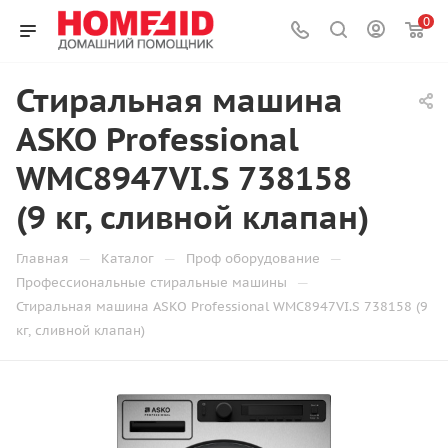
0
Стиральная машина
ASKO Professional
WMC8947VI.S 738158
(9 кг, сливной клапан)
—
—
—
Главная
Каталог
Проф оборудование
—
Профессиональные стиральные машины
Стиральная машина ASKO Professional WMC8947VI.S 738158 (9
кг, сливной клапан)