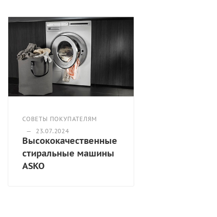
Стандартные программы:
Гипоаллергенная хлопок 60°С
Allergycotton 90ºC
Allergysynthetics 60ºC
Drumcleaning
Allergysynthetics 40ºC
Интенсивная 90°С
Интенсивная 60°С
Белое 90°С
Белое/Цветное 60°С
СОВЕТЫ ПОКУПАТЕЛЯМ
Белое/Цветное 40°С
—
23.07.2024
Высококачественные
Быстрая стирка 60°С
стиральные машины
Быстрая стирка 40°С
ASKO
White/colour 20 °C
Синтетика 40°С
Drain
Spin
Полоскание