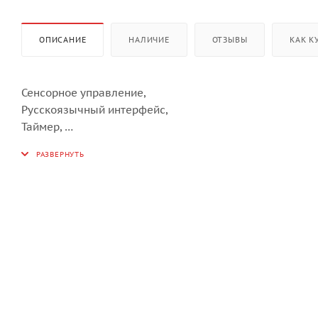
ОПИСАНИЕ
НАЛИЧИЕ
ОТЗЫВЫ
КАК К
Сенсорное управление,
Русскоязычный интерфейс,
Таймер,
Приготовление кофе из зерен и молотого кофе,
Регулировка объема кофе,
Регулировка крепости кофе,
Регулировка степени помола,
Одновременное приготовление 2 чашек кофе,
Функция сохранение собственного рецепта,
Контейнер для кофейных зерен: 200 гр.,
Контейнер для воды: 1,8 л
Съемный контейнер для молока,
Возможность мытья в ПММ всех деталей емкости для м
Размеры прибора (ВхШхГ) – 455 х 595 х 405 мм,