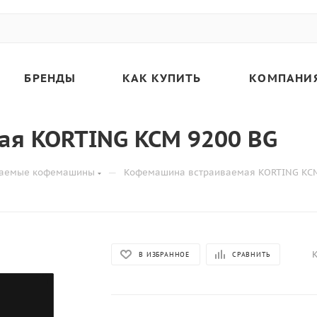
БРЕНДЫ
КАК КУПИТЬ
КОМПАНИ
я KORTING KCM 9200 BG
—
ваемые кофемашины
Кофемашина встраиваемая KORTING KCM
К
В ИЗБРАННОЕ
СРАВНИТЬ