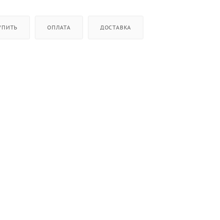
УПИТЬ
ОПЛАТА
ДОСТАВКА
олока, Давление помпы: 15 бар,