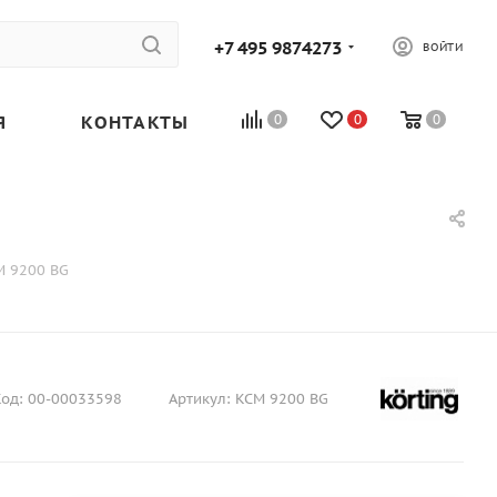
+7 495 9874273
ВОЙТИ
Я
КОНТАКТЫ
0
0
0
 9200 BG
од:
00-00033598
Артикул:
KCM 9200 BG