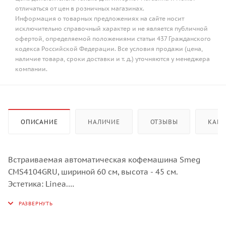
отличаться от цен в розничных магазинах.
Информация о товарных предложениях на сайте носит
исключительно справочный характер и не является публичной
офертой, определяемой положениями статьи 437 Гражданского
кодекса Российской Федерации. Все условия продажи (цена,
наличие товара, сроки доставки и т. д.) уточняются у менеджера
компании.
ОПИСАНИЕ
НАЛИЧИЕ
ОТЗЫВЫ
КАК 
Встраиваемая автоматическая кофемашина Smeg
CMS4104GRU, шириной 60 см, высота - 45 см.
Эстетика: Linea.
Управление: Многоязычный цветной TFT-дисплей (4.3")
(в том числе русский язык) с сенсорным управением
Touch Control.