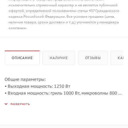
исключительно справочный характер и не является публичной
офертой, определяемой положениями статьи 437 Гражданского
кодекса Российской Федерации. Все условия продажи (цена,
наличие товара, сроки доставки и т. д.) уточняются у менеджера
компании.
ОПИСАНИЕ
НАЛИЧИЕ
ОТЗЫВЫ
КАК 
Общие параметры:
• Выходная мощность: 1250 Вт
• Входная мощность: гриль 1000 Вт, микроволны 800 Вт
• Открытие нажатием кнопки
• Электронный дисплей, белые символы
• Электромеханическое управление
• Таймер на 95 минут
• Быстрый старт