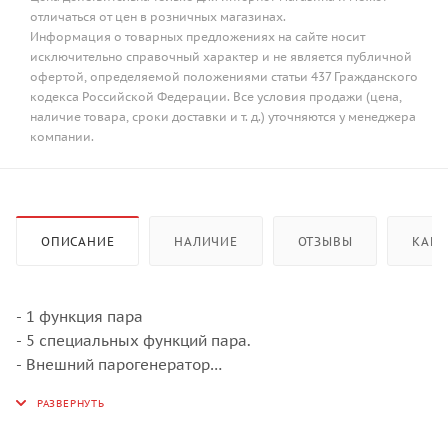
отличаться от цен в розничных магазинах.
Информация о товарных предложениях на сайте носит
исключительно справочный характер и не является публичной
офертой, определяемой положениями статьи 437 Гражданского
кодекса Российской Федерации. Все условия продажи (цена,
наличие товара, сроки доставки и т. д.) уточняются у менеджера
компании.
ОПИСАНИЕ
НАЛИЧИЕ
ОТЗЫВЫ
КАК 
- 1 функция пара
- 5 специальных функций пара.
- Внешний парогенератор
- 10 автоматических программ
- Установка температуры с точностью до градуса
- 3,9’ TFT-дисплей с четким текстовым и графическим