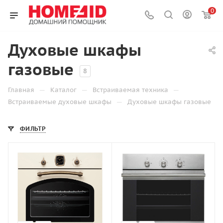
0
Духовые шкафы
газовые
8
—
—
—
Главная
Каталог
Встраиваемая техника
—
Встраиваемые духовые шкафы
Духовые шкафы газовые
ФИЛЬТР